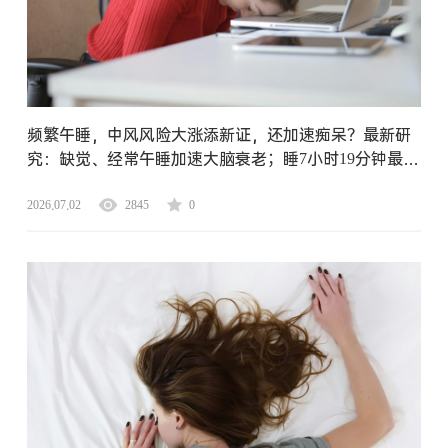
频繁午睡，中风风险大涨添新证，还加速痴呆？最新研
究：缺觉、经常午睡加速大脑衰老；睡7小时19分钟最有
利代谢，周末补觉超2h反干扰血糖
2026.07.02
2845
0