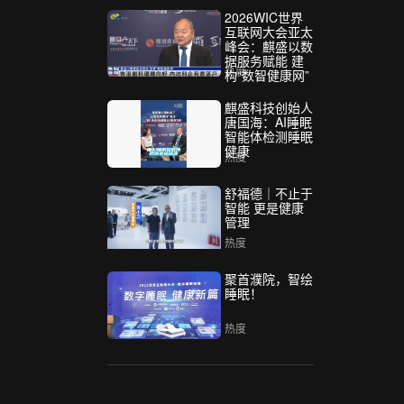
2026WIC世界
互联网大会亚太
峰会：麒盛以数
据服务赋能 建
热度
构“数智健康网”
麒盛科技创始人
唐国海：AI睡眠
智能体检测睡眠
健康
热度
舒福德｜不止于
智能 更是健康
管理
热度
聚首濮院，智绘
睡眠！
热度