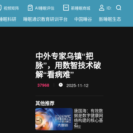
视频矩阵
AI睡眠评估
新睡眠商城
ID:
睡眠科研
睡眠通识教育研训平台
中国睡谷
新睡眠生态
中外专家乌镇“把
脉”，用数智技术破
解“看病难”
37968
2025-11-12
其他推荐
唐国海：有效数
据是数字健康网
络构建的核心基
石
热度